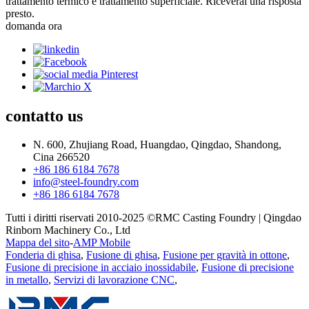
trattamento termico e trattamento superficiale. Riceverai una risposta
presto.
domanda ora
contatto
us
N. 600, Zhujiang Road, Huangdao, Qingdao, Shandong,
Cina 266520
+86 186 6184 7678
info@steel-foundry.com
+86 186 6184 7678
Tutti i diritti riservati 2010-2025 ©RMC Casting Foundry | Qingdao
Rinborn Machinery Co., Ltd
Mappa del sito
-
AMP Mobile
Fonderia di ghisa
,
Fusione di ghisa
,
Fusione per gravità in ottone
,
Fusione di precisione in acciaio inossidabile
,
Fusione di precisione
in metallo
,
Servizi di lavorazione CNC
,