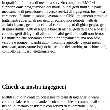
In qualità di fonderia di metalli a servizio completo, RMC vi
supporta dalla progettazione del modello, dai getti finiti alle parti
meccaniche di precisione attraverso servizi di ingegneria, fusione a
cera persa, fusione in sabbia, lavorazione CNC, trattamenti termici e
trattamenti superficiali per getti di acciaio inossidabile, getti di
acciaio legato , getti di acciaio al carbonio, getti di ghisa grigia, getti
di ghisa duttile, getti di leghe a base di nichel, getti di leghe a base di
cobalto, getti di leghe di alluminio e altri getti di metalli non ferrosi.
Le industrie che serviamo coprono principalmente, ma non solo,
valvole e pompe, ricambi auto, macchine agricole, vagoni merci
ferroviari, attrezzature logistiche, scatole del cambio, macchine edili,
controllo del flusso, elettronica ecc.
Chiedi ai nostri ingegneri
Mettiti subito in contatto con il nostro team di ingegneri o team
commerciale se hai domande tecniche o richieste commerciali sulle
fusioni di metallo desiderate con servizi di lavorazione CNC,