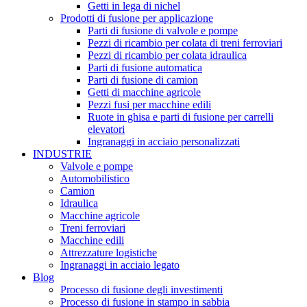
Getti in lega di nichel
Prodotti di fusione per applicazione
Parti di fusione di valvole e pompe
Pezzi di ricambio per colata di treni ferroviari
Pezzi di ricambio per colata idraulica
Parti di fusione automatica
Parti di fusione di camion
Getti di macchine agricole
Pezzi fusi per macchine edili
Ruote in ghisa e parti di fusione per carrelli
elevatori
Ingranaggi in acciaio personalizzati
INDUSTRIE
Valvole e pompe
Automobilistico
Camion
Idraulica
Macchine agricole
Treni ferroviari
Macchine edili
Attrezzature logistiche
Ingranaggi in acciaio legato
Blog
Processo di fusione degli investimenti
Processo di fusione in stampo in sabbia