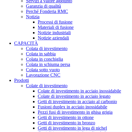
Servizi a valore aggiunto
Garanzia di qualità
Perché Fonderia RMC
Notizia
Processi di fusione
Materiali di fusione
Notizie industriali
Notizie aziendali
CAPACITÀ
Colata di investimento
Colata in sabbia
Colata in conchiglia
Colata in schiuma persa
Colata sotto vuoto
Lavorazione CNC
Prodotti
Colate di investimento
Colate di investimento in acciaio inossidabile
Colate di investimento in acciaio legato
Getti di investimento in acciaio al carbonio
Fusioni duplex in acciaio inossidabile
Pezzi fusi di investimento in ghisa grigia
Getti di investimento in ottone
Getti di investimento in bronzo
Getti di investimento in lega di nichel