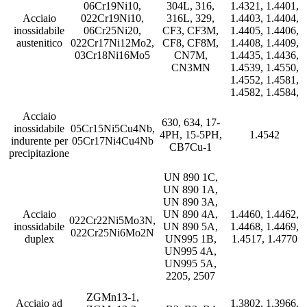
06Cr19Ni10,
304L, 316,
1.4321, 1.4401,
Acciaio
022Cr19Ni10,
316L, 329,
1.4403, 1.4404,
inossidabile
06Cr25Ni20,
CF3, CF3M,
1.4405, 1.4406,
austenitico
022Cr17Ni12Mo2,
CF8, CF8M,
1.4408, 1.4409,
03Cr18Ni16Mo5
CN7M,
1.4435, 1.4436,
CN3MN
1.4539, 1.4550,
1.4552, 1.4581,
1.4582, 1.4584,
Acciaio
630, 634, 17-
inossidabile
05Cr15Ni5Cu4Nb,
4PH, 15-5PH,
1.4542
indurente per
05Cr17Ni4Cu4Nb
CB7Cu-1
precipitazione
UN 890 1C,
UN 890 1A,
UN 890 3A,
Acciaio
UN 890 4A,
1.4460, 1.4462,
022Cr22Ni5Mo3N,
inossidabile
UN 890 5A,
1.4468, 1.4469,
022Cr25Ni6Mo2N
duplex
UN995 1B,
1.4517, 1.4770
UN995 4A,
UN995 5A,
2205, 2507
ZGMn13-1,
Acciaio ad
1.3802, 1.3966,