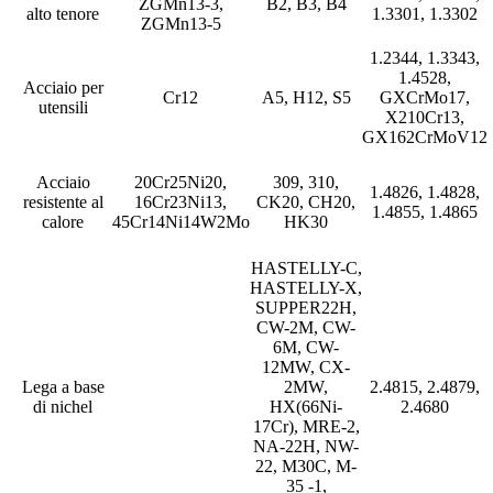
ZGMn13-3,
B2, B3, B4
alto tenore
1.3301, 1.3302
ZGMn13-5
1.2344, 1.3343,
1.4528,
Acciaio per
Cr12
A5, H12, S5
GXCrMo17,
utensili
X210Cr13,
GX162CrMoV12
Acciaio
20Cr25Ni20,
309, 310,
1.4826, 1.4828,
resistente al
16Cr23Ni13,
CK20, CH20,
1.4855, 1.4865
calore
45Cr14Ni14W2Mo
HK30
HASTELLY-C,
HASTELLY-X,
SUPPER22H,
CW-2M, CW-
6M, CW-
12MW, CX-
Lega a base
2MW,
2.4815, 2.4879,
di nichel
HX(66Ni-
2.4680
17Cr), MRE-2,
NA-22H, NW-
22, M30C, M-
35 -1,