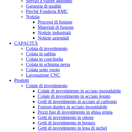
Servizi a valore aggiunto
Garanzia di qualità
Perché Fonderia RMC
Notizia
Processi di fusione
Materiali di fusione
Notizie industriali
Notizie aziendali
CAPACITÀ
Colata di investimento
Colata in sabbia
Colata in conchiglia
Colata in schiuma persa
Colata sotto vuoto
Lavorazione CNC
Prodotti
Colate di investimento
Colate di investimento in acciaio inossidabile
Colate di investimento in acciaio legato
Getti di investimento in acciaio al carbonio
Fusioni duplex in acciaio inossidabile
Pezzi fusi di investimento in ghisa grigia
Getti di investimento in ottone
Getti di investimento in bronzo
Getti di investimento in lega di nichel