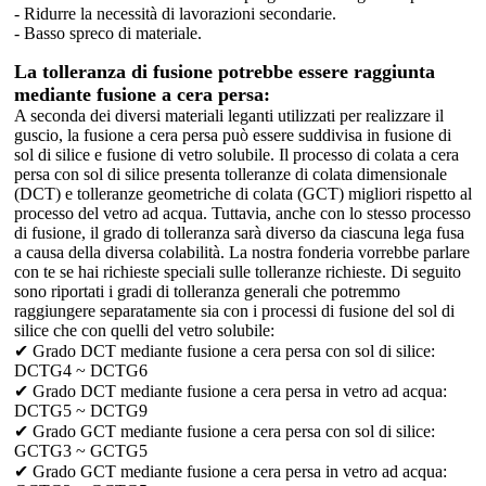
- Ridurre la necessità di lavorazioni secondarie.
- Basso spreco di materiale.
La tolleranza di fusione potrebbe essere raggiunta
mediante fusione a cera persa:
A seconda dei diversi materiali leganti utilizzati per realizzare il
guscio, la fusione a cera persa può essere suddivisa in fusione di
sol di silice e fusione di vetro solubile. Il processo di colata a cera
persa con sol di silice presenta tolleranze di colata dimensionale
(DCT) e tolleranze geometriche di colata (GCT) migliori rispetto al
processo del vetro ad acqua. Tuttavia, anche con lo stesso processo
di fusione, il grado di tolleranza sarà diverso da ciascuna lega fusa
a causa della diversa colabilità. La nostra fonderia vorrebbe parlare
con te se hai richieste speciali sulle tolleranze richieste. Di seguito
sono riportati i gradi di tolleranza generali che potremmo
raggiungere separatamente sia con i processi di fusione del sol di
silice che con quelli del vetro solubile:
✔ Grado DCT mediante fusione a cera persa con sol di silice:
DCTG4 ~ DCTG6
✔ Grado DCT mediante fusione a cera persa in vetro ad acqua:
DCTG5 ~ DCTG9
✔ Grado GCT mediante fusione a cera persa con sol di silice:
GCTG3 ~ GCTG5
✔ Grado GCT mediante fusione a cera persa in vetro ad acqua: