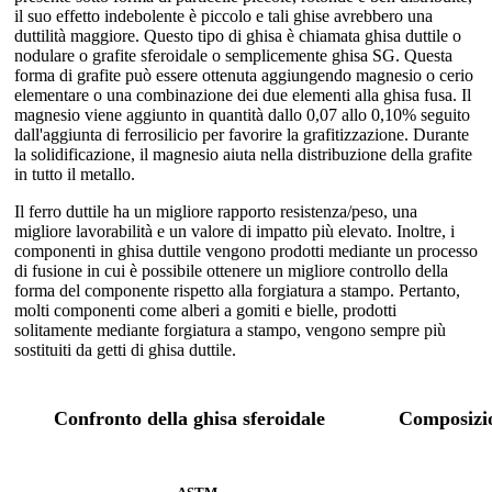
il suo effetto indebolente è piccolo e tali ghise avrebbero una
duttilità maggiore. Questo tipo di ghisa è chiamata ghisa duttile o
nodulare o grafite sferoidale o semplicemente ghisa SG. Questa
forma di grafite può essere ottenuta aggiungendo magnesio o cerio
elementare o una combinazione dei due elementi alla ghisa fusa. Il
magnesio viene aggiunto in quantità dallo 0,07 allo 0,10% seguito
dall'aggiunta di ferrosilicio per favorire la grafitizzazione. Durante
la solidificazione, il magnesio aiuta nella distribuzione della grafite
in tutto il metallo.
Il ferro duttile ha un migliore rapporto resistenza/peso, una
migliore lavorabilità e un valore di impatto più elevato. Inoltre, i
componenti in ghisa duttile vengono prodotti mediante un processo
di fusione in cui è possibile ottenere un migliore controllo della
forma del componente rispetto alla forgiatura a stampo. Pertanto,
molti componenti come alberi a gomiti e bielle, prodotti
solitamente mediante forgiatura a stampo, vengono sempre più
sostituiti da getti di ghisa duttile.
Confronto della ghisa sferoidale
Composiz