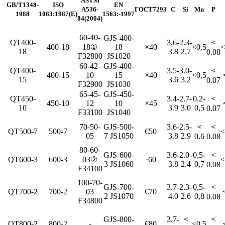
ASTM
GB/T1348-
ISO
EN
A536-
ГОСТ7293
C
Si
Mn
P
1988
1083:1987(E)
1563:-1997
84(2004)
60-40-
GJS-400-
＜
QT400-
3.6-
2.3-
400-18
18①
18
×40
<0,5
<
18
3.8
2.7
0.08
F32800
JS1020
60-42-
GJS-400-
＜
QT400-
3.5-
3.0-
400-15
10
15
×40
<0,5
15
3.6
3.2
0.07
F32900
JS1030
65-45-
GJS-450-
＜
QT450-
3.4-
2.7-
0,2-
450-10
12
10
×45
10
3.9
3.0
0,5
0.07
F33100
JS1040
＜
＜
70-50-
GJS-500-
3.6-
2.5-
QT500-7
500-7
€50
<
05
7 JS1050
3.8
2.9
0.6
0.08
80-60-
＜
GJS-600-
3.6-
2.0-
0,5-
QT600-3
600-3
03②
·60
<
3 JS1060
3.8
2.4
0,7
0.08
F34100
100-70-
＜
GJS-700-
3.7-
2.3-
0,5-
QT700-2
700-2
03
€70
2 JS1070
4.0
2.6
0,8
0.08
F34800
＜
＜
GJS-800-
3.7-
QT800-2
800-2
-
€80
<0,5