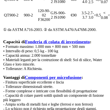
2 JS1080
4.0
2.5
0.07
120-90-
＜
GJS-900-
3.5-
2.7-
QT900-2
900-2
02
€90
<0,5
<
2 JS1090
3.7
3.0
0.08
F36200
① da ASTM A716-2003. ② da ASTM A476/A476M-2000.
Capacità di
Fonderia di colata di investimento
:
• Formato massimo: 1.000 mm × 800 mm × 500 mm
• Intervallo di peso: 0,5 kg - 100 kg
• Capacità annua: 2.000 tonnellate
• Materiali leganti per la costruzione di shell: Sol di silice, Water
Glass e loro miscele.
• Tolleranze: A Richiesta.
Vantaggi di
Componenti per microfusione
:
- Finitura superficiale eccellente e liscia
- Tolleranze dimensionali strette.
- Forme complesse e intricate con flessibilità di progettazione
- Capacità di colare pareti sottili quindi un componente di fusione
più leggero
- Ampia scelta di metalli fusi e leghe (ferrosi e non ferrosi)
- Lo schizzo non è richiesto nella progettazione degli stampi.