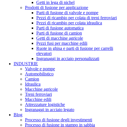
Getti in lega di nichel
Prodotti di fusione per applicazione
Parti di fusione di valvole e pompe
Pezzi di ricambio per colata di treni ferroviari
Pezzi di ricambio per colata idraulica
Parti di fusione automatica
Parti di fusione di camion
Getti di macchine agricole
Pezzi fusi per macchine edili
Ruote in ghisa e parti di fusione per carrelli
elevatori
Ingranaggi in acciaio personalizzati
INDUSTRIE
Valvole e pompe
Automobilistico
Camion
Idraulica
Macchine agricole
Treni ferroviari
Macchine edili
Attrezzature logistiche
Ingranaggi in acciaio legato
Blog
Processo di fusione degli investimenti
Processo di fusione in stampo in sabbia