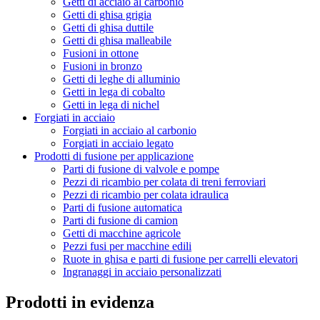
Getti di acciaio al carbonio
Getti di ghisa grigia
Getti di ghisa duttile
Getti di ghisa malleabile
Fusioni in ottone
Fusioni in bronzo
Getti di leghe di alluminio
Getti in lega di cobalto
Getti in lega di nichel
Forgiati in acciaio
Forgiati in acciaio al carbonio
Forgiati in acciaio legato
Prodotti di fusione per applicazione
Parti di fusione di valvole e pompe
Pezzi di ricambio per colata di treni ferroviari
Pezzi di ricambio per colata idraulica
Parti di fusione automatica
Parti di fusione di camion
Getti di macchine agricole
Pezzi fusi per macchine edili
Ruote in ghisa e parti di fusione per carrelli elevatori
Ingranaggi in acciaio personalizzati
Prodotti in evidenza