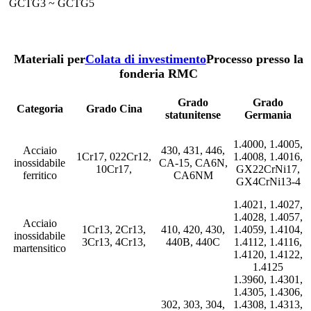
GCTG3 ~ GCTG5
Materiali per
Colata di investimento
Processo presso la
fonderia RMC
Grado
Grado
Categoria
Grado Cina
statunitense
Germania
1.4000, 1.4005,
Acciaio
430, 431, 446,
1Cr17, 022Cr12,
1.4008, 1.4016,
inossidabile
CA-15, CA6N,
10Cr17,
GX22CrNi17,
ferritico
CA6NM
GX4CrNi13-4
1.4021, 1.4027,
1.4028, 1.4057,
Acciaio
1Cr13, 2Cr13,
410, 420, 430,
1.4059, 1.4104,
inossidabile
3Cr13, 4Cr13,
440B, 440C
1.4112, 1.4116,
martensitico
1.4120, 1.4122,
1.4125
1.3960, 1.4301,
1.4305, 1.4306,
302, 303, 304,
1.4308, 1.4313,