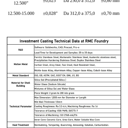
±0,025"
Da 250,0 a 312,0
±0,60 mm
12.500”
12.500-15.000
±0,028"
Da 312,0 a 375,0
±0,70 mm