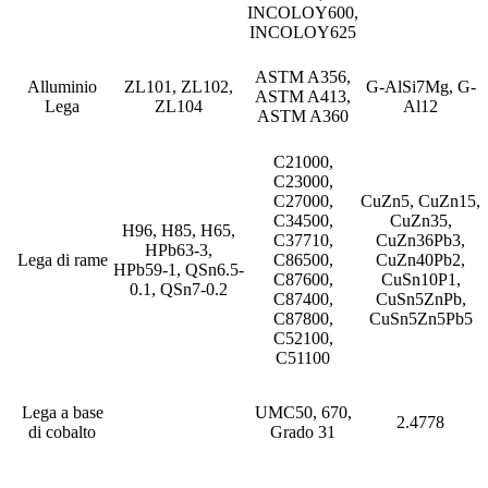
INCOLOY600,
INCOLOY625
ASTM A356,
Alluminio
ZL101, ZL102,
G-AlSi7Mg, G-
ASTM A413,
Lega
ZL104
Al12
ASTM A360
C21000,
C23000,
C27000,
CuZn5, CuZn15,
C34500,
CuZn35,
H96, H85, H65,
C37710,
CuZn36Pb3,
HPb63-3,
Lega di rame
C86500,
CuZn40Pb2,
HPb59-1, QSn6.5-
C87600,
CuSn10P1,
0.1, QSn7-0.2
C87400,
CuSn5ZnPb,
C87800,
CuSn5Zn5Pb5
C52100,
C51100
Lega a base
UMC50, 670,
2.4778
di cobalto
Grado 31