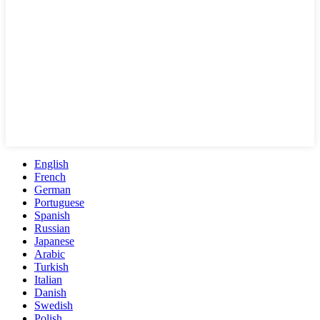
English
French
German
Portuguese
Spanish
Russian
Japanese
Arabic
Turkish
Italian
Danish
Swedish
Polish