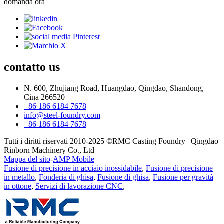
domanda ora
contatto
us
N. 600, Zhujiang Road, Huangdao, Qingdao, Shandong,
Cina 266520
+86 186 6184 7678
info@steel-foundry.com
+86 186 6184 7678
Tutti i diritti riservati 2010-2025 ©RMC Casting Foundry | Qingdao
Rinborn Machinery Co., Ltd
Mappa del sito
-
AMP Mobile
Fusione di precisione in acciaio inossidabile
,
Fusione di precisione
in metallo
,
Fonderia di ghisa
,
Fusione di ghisa
,
Fusione per gravità
in ottone
,
Servizi di lavorazione CNC
,