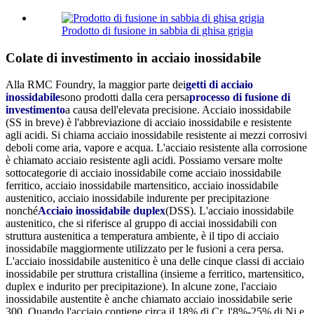
Prodotto di fusione in sabbia di ghisa grigia
Colate di investimento in acciaio inossidabile
Alla RMC Foundry, la maggior parte dei
getti di acciaio
inossidabile
sono prodotti dalla cera persa
processo di fusione di
investimento
a causa dell'elevata precisione. Acciaio inossidabile
(SS in breve) è l'abbreviazione di acciaio inossidabile e resistente
agli acidi. Si chiama acciaio inossidabile resistente ai mezzi corrosivi
deboli come aria, vapore e acqua. L'acciaio resistente alla corrosione
è chiamato acciaio resistente agli acidi. Possiamo versare molte
sottocategorie di acciaio inossidabile come acciaio inossidabile
ferritico, acciaio inossidabile martensitico, acciaio inossidabile
austenitico, acciaio inossidabile indurente per precipitazione
nonché
Acciaio inossidabile duplex
(DSS).
L'acciaio inossidabile
austenitico, che si riferisce al gruppo di acciai inossidabili con
struttura austenitica a temperatura ambiente, è il tipo di acciaio
inossidabile maggiormente utilizzato per le fusioni a cera persa.
L'acciaio inossidabile austenitico è una delle cinque classi di acciaio
inossidabile per struttura cristallina (insieme a ferritico, martensitico,
duplex e indurito per precipitazione). In alcune zone, l'acciaio
inossidabile austentite è anche chiamato acciaio inossidabile serie
300. Quando l'acciaio contiene circa il 18% di Cr, l'8%-25% di Ni e