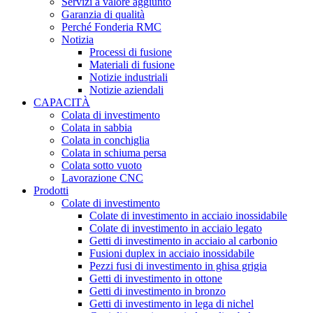
Servizi a valore aggiunto
Garanzia di qualità
Perché Fonderia RMC
Notizia
Processi di fusione
Materiali di fusione
Notizie industriali
Notizie aziendali
CAPACITÀ
Colata di investimento
Colata in sabbia
Colata in conchiglia
Colata in schiuma persa
Colata sotto vuoto
Lavorazione CNC
Prodotti
Colate di investimento
Colate di investimento in acciaio inossidabile
Colate di investimento in acciaio legato
Getti di investimento in acciaio al carbonio
Fusioni duplex in acciaio inossidabile
Pezzi fusi di investimento in ghisa grigia
Getti di investimento in ottone
Getti di investimento in bronzo
Getti di investimento in lega di nichel