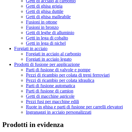
Getti di acciaio al carbonio
Getti di ghisa grigia
Getti di ghisa duttile
Getti di ghisa malleabile
Fusioni in ottone
Fusioni in bronzo
Getti di leghe di alluminio
Getti in lega di cobalto
Getti in lega di nichel
Forgiati in acciaio
Forgiati in acciaio al carbonio
Forgiati in acciaio legato
Prodotti di fusione per applicazione
Parti di fusione di valvole e pompe
Pezzi di ricambio per colata di treni ferroviari
Pezzi di ricambio per colata idraulica
Parti di fusione automatica
Parti di fusione di camion
Getti di macchine agricole
Pezzi fusi per macchine edili
Ruote in ghisa e parti di fusione per carrelli elevatori
Ingranaggi in acciaio personalizzati
Prodotti in evidenza