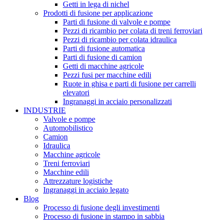
Getti in lega di nichel
Prodotti di fusione per applicazione
Parti di fusione di valvole e pompe
Pezzi di ricambio per colata di treni ferroviari
Pezzi di ricambio per colata idraulica
Parti di fusione automatica
Parti di fusione di camion
Getti di macchine agricole
Pezzi fusi per macchine edili
Ruote in ghisa e parti di fusione per carrelli
elevatori
Ingranaggi in acciaio personalizzati
INDUSTRIE
Valvole e pompe
Automobilistico
Camion
Idraulica
Macchine agricole
Treni ferroviari
Macchine edili
Attrezzature logistiche
Ingranaggi in acciaio legato
Blog
Processo di fusione degli investimenti
Processo di fusione in stampo in sabbia