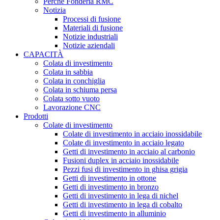
Perché Fonderia RMC
Notizia
Processi di fusione
Materiali di fusione
Notizie industriali
Notizie aziendali
CAPACITÀ
Colata di investimento
Colata in sabbia
Colata in conchiglia
Colata in schiuma persa
Colata sotto vuoto
Lavorazione CNC
Prodotti
Colate di investimento
Colate di investimento in acciaio inossidabile
Colate di investimento in acciaio legato
Getti di investimento in acciaio al carbonio
Fusioni duplex in acciaio inossidabile
Pezzi fusi di investimento in ghisa grigia
Getti di investimento in ottone
Getti di investimento in bronzo
Getti di investimento in lega di nichel
Getti di investimento in lega di cobalto
Getti di investimento in alluminio