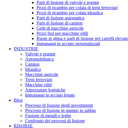
Parti di fusione di valvole e pompe
Pezzi di ricambio per colata di treni ferroviari
Pezzi di ricambio per colata idraulica
Parti di fusione automatica
Parti di fusione di camion
Getti di macchine agricole
Pezzi fusi per macchine edili
Ruote in ghisa e parti di fusione per carrelli elevato
Ingranaggi in acciaio personalizzati
INDUSTRIE
Valvole e pompe
Automobilistico
Camion
Idraulica
Macchine agricole
Treni ferroviari
Macchine edili
Attrezzature logistiche
Ingranaggi in acciaio legato
Blog
Processo di fusione degli investimenti
Processo di fusione in stampo in sabbia
Fusione di metalli e leghe
Confronto dei processi di fusione
RISORSE