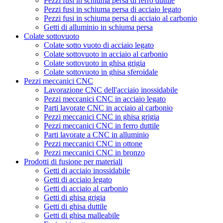
Pezzi fusi in schiuma persa di ferro duttile
Pezzi fusi in schiuma persa di acciaio legato
Pezzi fusi in schiuma persa di acciaio al carbonio
Getti di alluminio in schiuma persa
Colate sottovuoto
Colate sotto vuoto di acciaio legato
Colate sottovuoto in acciaio al carbonio
Colate sottovuoto in ghisa grigia
Colate sottovuoto in ghisa sferoidale
Pezzi meccanici CNC
Lavorazione CNC dell'acciaio inossidabile
Pezzi meccanici CNC in acciaio legato
Parti lavorate CNC in acciaio al carbonio
Pezzi meccanici CNC in ghisa grigia
Pezzi meccanici CNC in ferro duttile
Parti lavorate a CNC in alluminio
Pezzi meccanici CNC in ottone
Pezzi meccanici CNC in bronzo
Prodotti di fusione per materiali
Getti di acciaio inossidabile
Getti di acciaio legato
Getti di acciaio al carbonio
Getti di ghisa grigia
Getti di ghisa duttile
Getti di ghisa malleabile