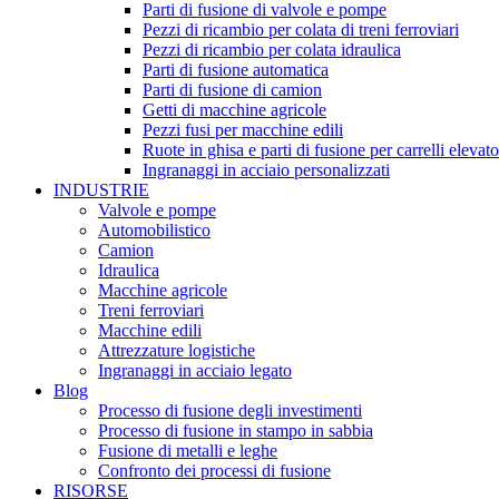
Parti di fusione di valvole e pompe
Pezzi di ricambio per colata di treni ferroviari
Pezzi di ricambio per colata idraulica
Parti di fusione automatica
Parti di fusione di camion
Getti di macchine agricole
Pezzi fusi per macchine edili
Ruote in ghisa e parti di fusione per carrelli elevato
Ingranaggi in acciaio personalizzati
INDUSTRIE
Valvole e pompe
Automobilistico
Camion
Idraulica
Macchine agricole
Treni ferroviari
Macchine edili
Attrezzature logistiche
Ingranaggi in acciaio legato
Blog
Processo di fusione degli investimenti
Processo di fusione in stampo in sabbia
Fusione di metalli e leghe
Confronto dei processi di fusione
RISORSE