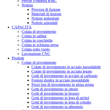
Perché Fonderia RMC
Notizia
Processi di fusione
Materiali di fusione
Notizie industriali
Notizie aziendali
CAPACITÀ
Colata di investimento
Colata in sabbia
Colata in conchiglia
Colata in schiuma persa
Colata sotto vuoto
Lavorazione CNC
Prodotti
Colate di investimento
Colate di investimento in acciaio inossidabile
Colate di investimento in acciaio legato
Getti di investimento in acciaio al carbonio
Fusioni duplex in acciaio inossidabile
Pezzi fusi di investimento in ghisa grigia
Getti di investimento in ottone
Getti di investimento in bronzo
Getti di investimento in lega di nichel
Getti di investimento in lega di cobalto
Getti di investimento in alluminio