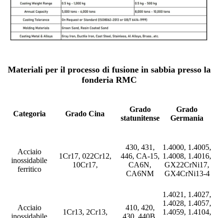
Materiali per il processo di fusione in sabbia presso la
fonderia RMC
Grado
Grado
Categoria
Grado Cina
statunitense
Germania
430, 431,
1.4000, 1.4005,
Acciaio
1Cr17, 022Cr12,
446, CA-15,
1.4008, 1.4016,
inossidabile
10Cr17,
CA6N,
GX22CrNi17,
ferritico
CA6NM
GX4CrNi13-4
1.4021, 1.4027,
1.4028, 1.4057,
Acciaio
410, 420,
1Cr13, 2Cr13,
1.4059, 1.4104,
inossidabile
430, 440B,