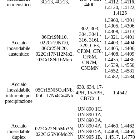
3Cr13, 4Cr13,
1.4112, 1.4116,
martensitico
440C
1.4120, 1.4122,
1.4125
1.3960, 1.4301,
1.4305, 1.4306,
302, 303,
1.4308, 1.4313,
304, 304L,
06Cr19Ni10,
1.4321, 1.4401,
316, 316L,
Acciaio
022Cr19Ni10,
1.4403, 1.4404,
329, CF3,
inossidabile
06Cr25Ni20,
1.4405, 1.4406,
CF3M, CF8,
austenitico
022Cr17Ni12Mo2,
1.4408, 1.4409,
CF8M,
03Cr18Ni16Mo5
1.4435, 1.4436,
CN7M,
1.4539, 1.4550,
CN3MN
1.4552, 1.4581,
1.4582, 1.4584,
Acciaio
630, 634, 17-
inossidabile
05Cr15Ni5Cu4Nb,
4PH, 15-5PH,
1.4542
indurente per
05Cr17Ni4Cu4Nb
CB7Cu-1
precipitazione
UN 890 1C,
UN 890 1A,
UN 890 3A,
Acciaio
UN 890 4A,
1.4460, 1.4462,
022Cr22Ni5Mo3N,
inossidabile
UN 890 5A,
1.4468, 1.4469,
022Cr25Ni6Mo2N
duplex
UN 995 1B,
1.4517, 1.4770