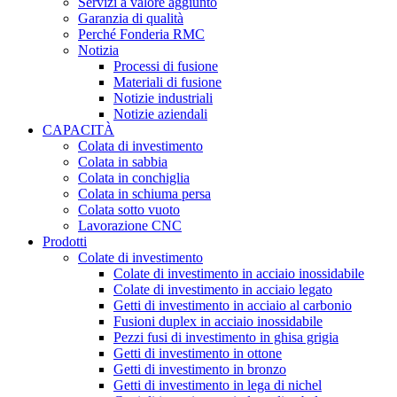
Servizi a valore aggiunto
Garanzia di qualità
Perché Fonderia RMC
Notizia
Processi di fusione
Materiali di fusione
Notizie industriali
Notizie aziendali
CAPACITÀ
Colata di investimento
Colata in sabbia
Colata in conchiglia
Colata in schiuma persa
Colata sotto vuoto
Lavorazione CNC
Prodotti
Colate di investimento
Colate di investimento in acciaio inossidabile
Colate di investimento in acciaio legato
Getti di investimento in acciaio al carbonio
Fusioni duplex in acciaio inossidabile
Pezzi fusi di investimento in ghisa grigia
Getti di investimento in ottone
Getti di investimento in bronzo
Getti di investimento in lega di nichel