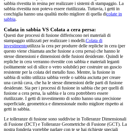
sabbia rivestita in resina per realizzare i sistemi di stampaggio. La
sabbia rivestita non poteva essere riutilizzata. Tuttavia, i getti in
conchiglia hanno una qualità molto migliore di quella di
colate in
sabbia
.
Colata in sabbia VS Colata a cera persa:
Questi due processi di fusione differiscono nei materiali di
stampaggio utilizzati per realizzare i modelli.
Colata di
investimento
utilizza la cera per produrre delle repliche in cera (per
questo viene chiamata anche fusione a cera persa) che hanno le
stesse dimensioni e dimensioni delle fusioni desiderate. Quindi le
repliche in cera verranno rivestite con sabbia e materiali leganti
(solitamente sol di silice o vetro solubile) per costruire un guscio
resistente per la colata del metallo fuso. Mentre, la fusione in
sabbia di solito utilizza sabbia verde o sabbia asciutta per creare
una cavità cava, che ha le stesse dimensioni delle parti di fusione
desiderate. Sia per i processi di fusione in sabbia che per quelli di
fusione a cera persa, la sabbia e la cera potrebbero essere
riutilizzate. I getti di investimento di solito hanno una precisione
superficiale, geometrica e dimensionale molto migliore rispetto ai
getti in sabbia.
Le tolleranze di fusione sono suddivise in Tolleranze Dimensionali
di Fusione (DCT) e Tolleranze Geometriche di Fusione (GCT). La
nostra fonderia vorrebbe parlare con te se hai richieste speciali