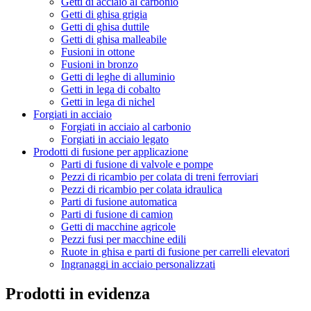
Getti di acciaio al carbonio
Getti di ghisa grigia
Getti di ghisa duttile
Getti di ghisa malleabile
Fusioni in ottone
Fusioni in bronzo
Getti di leghe di alluminio
Getti in lega di cobalto
Getti in lega di nichel
Forgiati in acciaio
Forgiati in acciaio al carbonio
Forgiati in acciaio legato
Prodotti di fusione per applicazione
Parti di fusione di valvole e pompe
Pezzi di ricambio per colata di treni ferroviari
Pezzi di ricambio per colata idraulica
Parti di fusione automatica
Parti di fusione di camion
Getti di macchine agricole
Pezzi fusi per macchine edili
Ruote in ghisa e parti di fusione per carrelli elevatori
Ingranaggi in acciaio personalizzati
Prodotti in evidenza