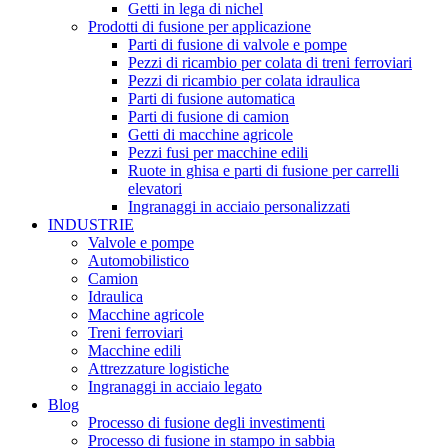
Getti in lega di nichel
Prodotti di fusione per applicazione
Parti di fusione di valvole e pompe
Pezzi di ricambio per colata di treni ferroviari
Pezzi di ricambio per colata idraulica
Parti di fusione automatica
Parti di fusione di camion
Getti di macchine agricole
Pezzi fusi per macchine edili
Ruote in ghisa e parti di fusione per carrelli
elevatori
Ingranaggi in acciaio personalizzati
INDUSTRIE
Valvole e pompe
Automobilistico
Camion
Idraulica
Macchine agricole
Treni ferroviari
Macchine edili
Attrezzature logistiche
Ingranaggi in acciaio legato
Blog
Processo di fusione degli investimenti
Processo di fusione in stampo in sabbia