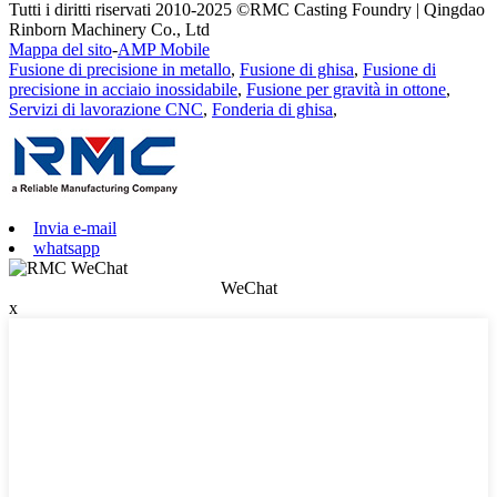
Tutti i diritti riservati 2010-2025 ©RMC Casting Foundry | Qingdao
Rinborn Machinery Co., Ltd
Mappa del sito
-
AMP Mobile
Fusione di precisione in metallo
,
Fusione di ghisa
,
Fusione di
precisione in acciaio inossidabile
,
Fusione per gravità in ottone
,
Servizi di lavorazione CNC
,
Fonderia di ghisa
,
Invia e-mail
whatsapp
WeChat
x