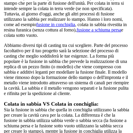
stampo che per la parte di fusione dell'unità. Per colata in terra si
intende sempre la colata in terra verde (se non specificata).
Tuttavia, al giorno d'oggi, anche gli altri processi di fusione
utilizzano la sabbia per realizzare lo stampo. Hanno i loro nomi,
come ad esempio
fusione in conchiglia
, colata in sabbia rivestita in
resina furanica (senza cottura al forno),
fusione a schiuma persa
e
colata sotto vuoto.
Abbiamo diversi tipi di casting tra cui scegliere. Parte del processo
facoltativo per il tuo progetto sarà la selezione del processo di
casting che meglio soddisferà le tue esigenze. La forma più
popolare è la fusione in sabbia che prevede la realizzazione di una
replica di un pezzo finito (o modello) che viene compresso con
sabbia e additivi leganti per modellare la fusione finale. Il modello
viene rimosso dopo la formazione dello stampo o dell'impronta e il
metallo viene introdotto attraverso un sistema di canali per riempire
la cavità. La sabbia e il metallo vengono separati e la fusione pulita
e rifinita per la spedizione al cliente.
Colata in sabbia VS Colata in conchiglia:
Sia la fusione in sabbia che quella in conchiglia utilizzano la sabbia
per creare la cavità cava per la colata. La differenza è che la
fusione in sabbia utilizza sabbia verde o sabbia secca (la fusione a
schiuma persa e la fusione sotto vuoto utilizzano la sabbia secca
per creare lo stampo), mentre la fusione in conchiglia utilizza la